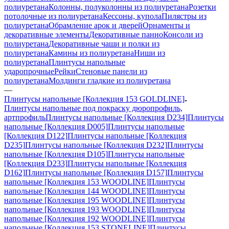
полиуретана
Колонны, полуколонны из полиуретана
Розетки
потолочные из полиуретана
Кессоны, купола
Пилястры из
полиуретана
Обрамление арок и дверей
Орнаменты и
декоративные элементы
Декоративные панно
Консоли из
полиуретана
Декоративные чаши и полки из
полиуретана
Камины из полиуретана
Ниши из
полиуретана
Плинтусы напольные
ударопрочные
Рейки
Стеновые панели из
полиуретана
Молдинги гладкие из полиуретана
—
Плинтусы напольные [Коллекция 153 GOLDLINE]
Плинтусы напольные под покраску дюропрофиль,
артпрофиль
Плинтусы напольные [Коллекция D234]
Плинтусы
напольные [Коллекция D005]
Плинтусы напольные
[Коллекция D122]
Плинтусы напольные [Коллекция
D235]
Плинтусы напольные [Коллекция D232]
Плинтусы
напольные [Коллекция D105]
Плинтусы напольные
[Коллекция D233]
Плинтусы напольные [Коллекция
D162]
Плинтусы напольные [Коллекция D157]
Плинтусы
напольные [Коллекция 153 WOODLINE]
Плинтусы
напольные [Коллекция 144 WOODLINE]
Плинтусы
напольные [Коллекция 195 WOODLINE]
Плинтусы
напольные [Коллекция 193 WOODLINE]
Плинтусы
напольные [Коллекция 192 WOODLINE]
Плинтусы
напольные [Коллекция 153 STONELINE]
Плинтусы