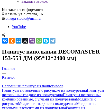
Заказать звонок
Контактная информация
Казань, ул. Четаева, 16
omega-studio@mail.ru
YouTube
Плинтус напольный DECOMASTER
153-553 ДМ (95*12*2400 мм)
Главная
—
Каталог
—
Напольный плинтус из полистирола
Плинтусы потолочные с рисунком из полиуретана
Плинтусы
потолочные гладкие из полиуретана
Плинтусы потолочные
комбинированные, с углами из полиуретана
Молдинги c
рисунком
Молдинги гладкие из полиуретана
Молдинги с
угловыми элементами из полиуретана
Радиусы из