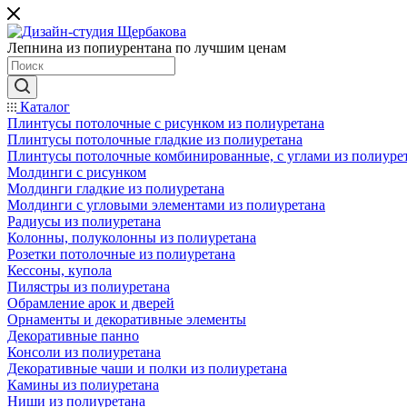
Лепнина из попиурентана по лучшим ценам
Каталог
Плинтусы потолочные с рисунком из полиуретана
Плинтусы потолочные гладкие из полиуретана
Плинтусы потолочные комбинированные, с углами из полиуре
Молдинги c рисунком
Молдинги гладкие из полиуретана
Молдинги с угловыми элементами из полиуретана
Радиусы из полиуретана
Колонны, полуколонны из полиуретана
Розетки потолочные из полиуретана
Кессоны, купола
Пилястры из полиуретана
Обрамление арок и дверей
Орнаменты и декоративные элементы
Декоративные панно
Консоли из полиуретана
Декоративные чаши и полки из полиуретана
Камины из полиуретана
Ниши из полиуретана