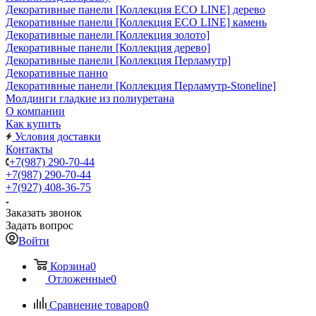
Декоративные панели [Коллекция ECO LINE] дерево
Декоративные панели [Коллекция ECO LINE] камень
Декоративные панели [Коллекция золото]
Декоративные панели [Коллекция дерево]
Декоративные панели [Коллекция Перламутр]
Декоративные панно
Декоративные панели [Коллекция Перламутр-Stoneline]
Молдинги гладкие из полиуретана
О компании
Как купить
Условия доставки
Контакты
+7(987) 290-70-44
+7(987) 290-70-44
+7(927) 408-36-75
Заказать звонок
Задать вопрос
Войти
Корзина
0
Отложенные
0
Сравнение товаров
0